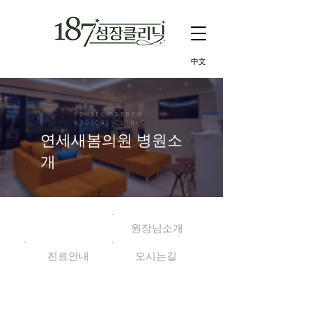
中文
​YONSEI SAEBOM
MEDICAL CLINIC
​연세새봄의원 병원소
개
병원소개
원장님소개
진료안내
오시는길