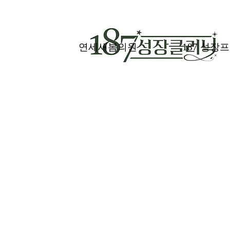
연세새봄의원
187 성장