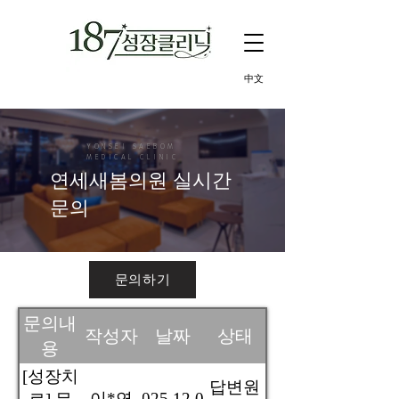
中文
​YONSEI SAEBOM
MEDICAL CLINIC
​연세새봄의원 실시간
문의
문의하기
문의내
작성자
날짜
상태
용
[성장치
답변원
이*연
2025.12.02