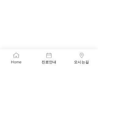
Home
진료안내
오시는길
page1
page2